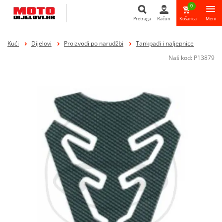
0
Pretraga
Račun
Košarica
Meni
Pretraga
Kući
Dijelovi
Proizvodi po narudžbi
Tankpadi i naljepnice
Naš kod:
P13879