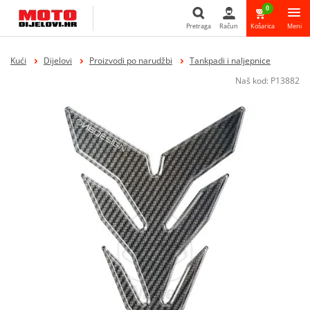
0
Pretraga
Račun
Košarica
Meni
Pretraga
Kući
Dijelovi
Proizvodi po narudžbi
Tankpadi i naljepnice
Naš kod:
P13882