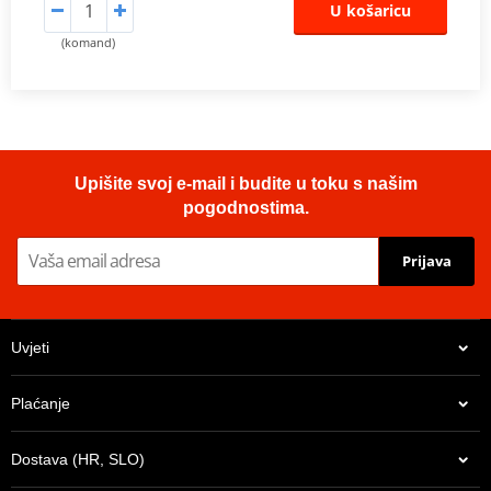
U košaricu
(komand)
Upišite svoj e-mail i budite u toku s našim
pogodnostima.
Prijava
Uvjeti
Plaćanje
Dostava (HR, SLO)