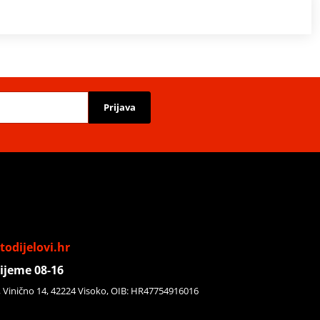
Prijava
odijelovi.hr
ijeme 08-16
, Vinično 14, 42224 Visoko, OIB: HR47754916016