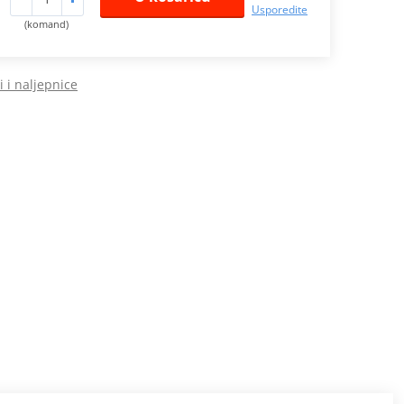
Usporedite
(komand)
 i naljepnice