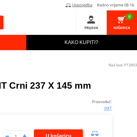
Usporedba
Radno vrijeme 08-16
0
PRIJAVA
KOŠARICA
KAKO KUPITI?
Naš kod:
P13903
MT Crni 237 X 145 mm
:
Proizvođač
JMT
U košaricu