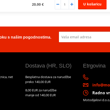
U košaricu
20,00 €
u toku s našim pogodnostima.
Dostava (HR, SLO)
Etrgovina
nica, net
Besplatna dostava za narudžbe
preko 140,00 EUR
info@mot
8,00 EUR za narudžbe
Radno vr
manje od 140,00 EUR
Motodijelovi d.o.o