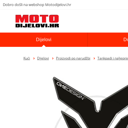
Dobro došli na webshop Motodijelovi.hr
Dijelovi
D
Kući
Dijelovi
Proizvodi po narudžbi
Tankpadi i naljepni