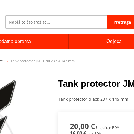
Pretraga
odatna oprema
Odjeća
ce
Tank protector JMT Crni 237 X 145 mm
Tank protector J
Tank protector black 237 X 145 mm
20,00 €
Uključuje PDV
16,00 €
bez PDV