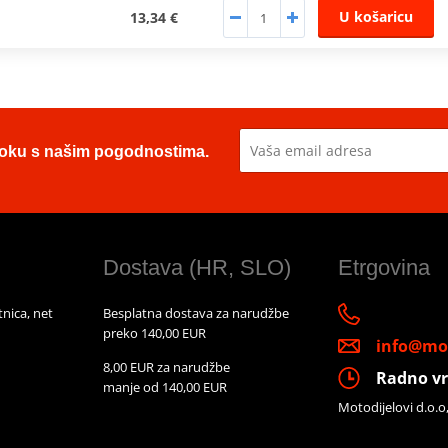
U košaricu
13,34 €
u toku s našim pogodnostima.
Dostava (HR, SLO)
Etrgovina
nica, net
Besplatna dostava za narudžbe
preko 140,00 EUR
info@mot
8,00 EUR za narudžbe
Radno vr
manje od 140,00 EUR
Motodijelovi d.o.o