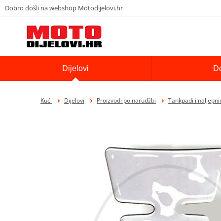
Dobro došli na webshop Motodijelovi.hr
Dijelovi
D
Kući
Dijelovi
Proizvodi po narudžbi
Tankpadi i naljepni