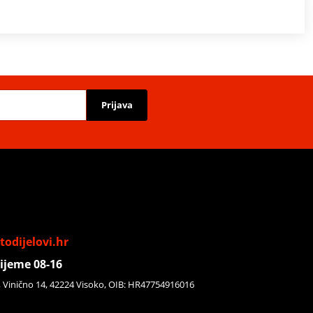
Prijava
odijelovi.hr
ijeme 08-16
, Vinično 14, 42224 Visoko, OIB: HR47754916016