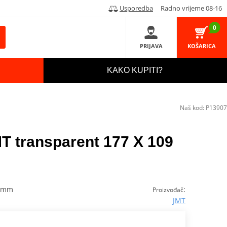
Usporedba
Radno vrijeme 08-16
0
PRIJAVA
KOŠARICA
KAKO KUPITI?
Naš kod:
P13907
T transparent 177 X 109
9 mm
:
Proizvođač
JMT