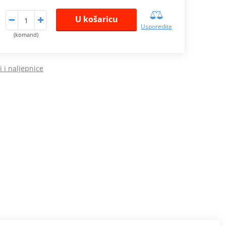
U košaricu
Usporedite
(komand)
 i naljepnice