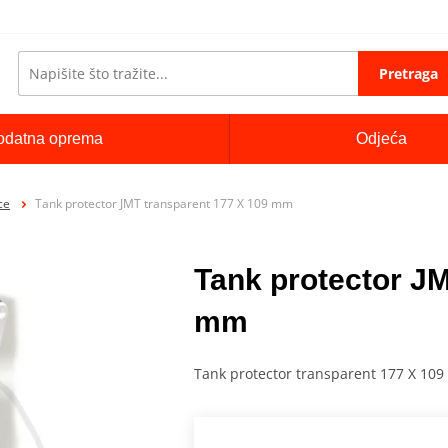
Pretraga
odatna oprema
Odjeća
ce
Tank protector JMT transparent 177 X 109 mm
Tank protector JM
mm
Tank protector transparent 177 X 10