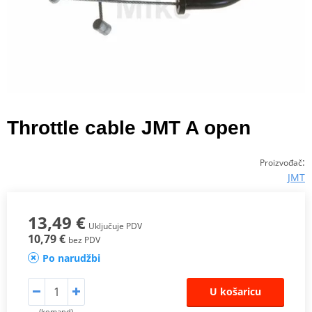
Throttle cable JMT A open
:
Proizvođač
JMT
13,49 €
Uključuje PDV
10,79 €
bez PDV
Po narudžbi
U košaricu
(komand)