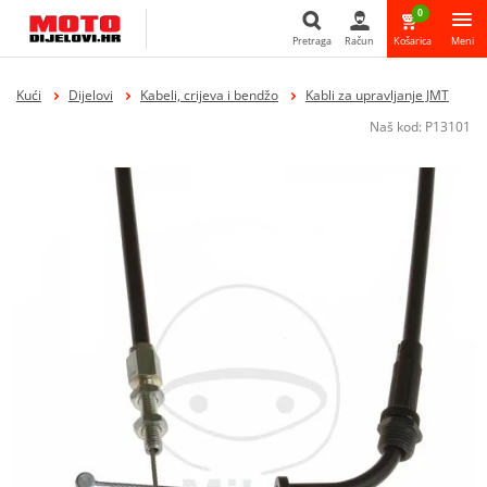
0
Pretraga
Račun
Košarica
Meni
Pretraga
Kući
Dijelovi
Kabeli, crijeva i bendžo
Kabli za upravljanje JMT
Naš kod:
P13101