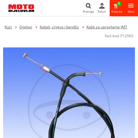
0
Pretraga
Račun
Košarica
Meni
Pretraga
Kući
Dijelovi
Kabeli, crijeva i bendžo
Kabli za upravljanje JMT
Naš kod:
P12965