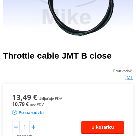
Throttle cable JMT B close
:
Proizvođač
JMT
13,49 €
Uključuje PDV
10,79 €
bez PDV
Po narudžbi
U košaricu
(komand)