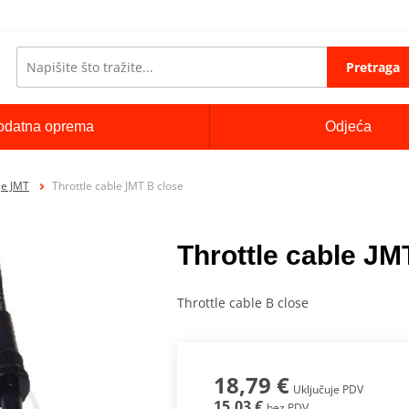
Pretraga
odatna oprema
Odjeća
je JMT
Throttle cable JMT B close
Throttle cable JM
Throttle cable B close
18,79 €
Uključuje PDV
15,03 €
bez PDV