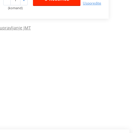
Usporedite
(komand)
 upravljanje JMT