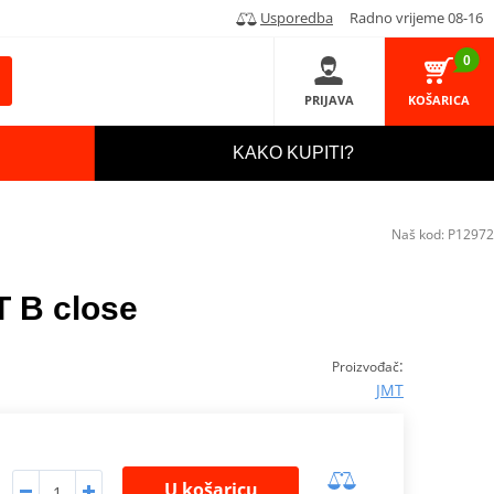
Usporedba
Radno vrijeme 08-16
0
PRIJAVA
KOŠARICA
KAKO KUPITI?
Naš kod:
P12972
T B close
:
Proizvođač
JMT
U košaricu