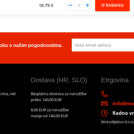
U košaricu
18,79 €
u toku s našim pogodnostima.
Dostava (HR, SLO)
Etrgovina
nica, net
Besplatna dostava za narudžbe
preko 140,00 EUR
info@mot
8,00 EUR za narudžbe
Radno vr
manje od 140,00 EUR
Motodijelovi d.o.o