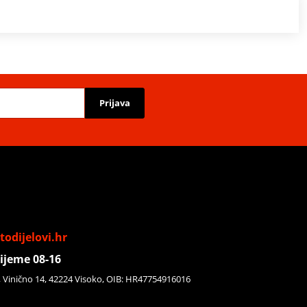
Prijava
odijelovi.hr
ijeme 08-16
, Vinično 14, 42224 Visoko, OIB: HR47754916016