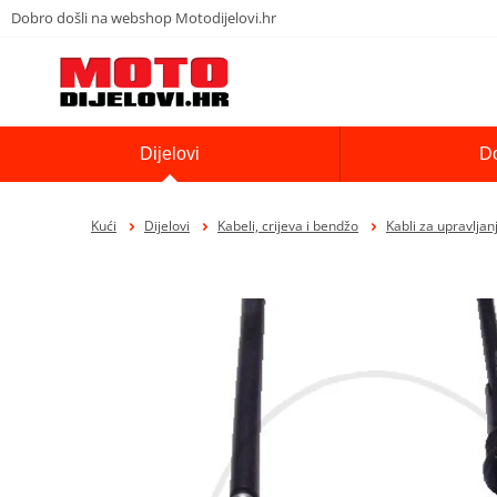
Dobro došli na webshop Motodijelovi.hr
Dijelovi
D
Kući
Dijelovi
Kabeli, crijeva i bendžo
Kabli za upravljan