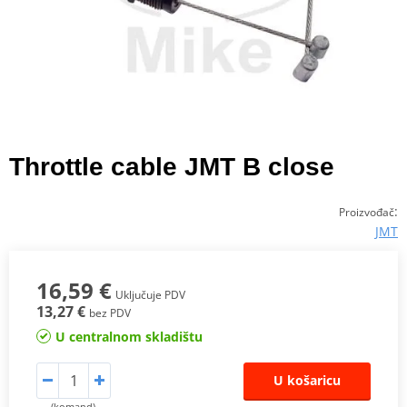
Throttle cable JMT B close
:
Proizvođač
JMT
16,59 €
Uključuje PDV
13,27 €
bez PDV
U centralnom skladištu
U košaricu
(komand)