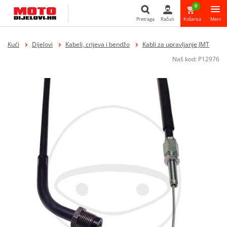
0
Pretraga
Račun
Košarica
Meni
Pretraga
Kući
Dijelovi
Kabeli, crijeva i bendžo
Kabli za upravljanje JMT
Naš kod:
P12976