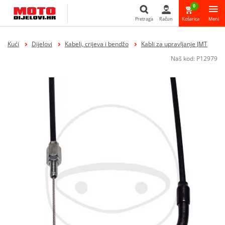
0
Pretraga
Račun
Košarica
Meni
Pretraga
Kući
Dijelovi
Kabeli, crijeva i bendžo
Kabli za upravljanje JMT
Naš kod:
P12979