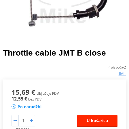
Throttle cable JMT B close
:
Proizvođač
JMT
15,69 €
Uključuje PDV
12,55 €
bez PDV
Po narudžbi
U košaricu
(komand)