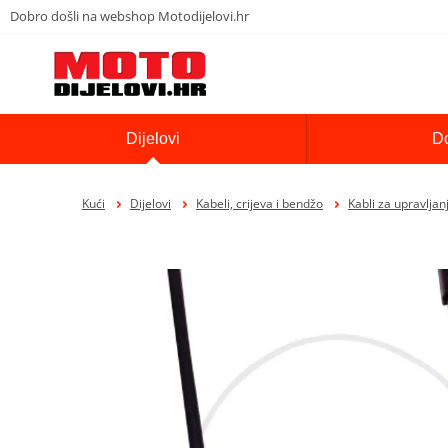
Dobro došli na webshop Motodijelovi.hr
Dijelovi
D
Kući
Dijelovi
Kabeli, crijeva i bendžo
Kabli za upravljan