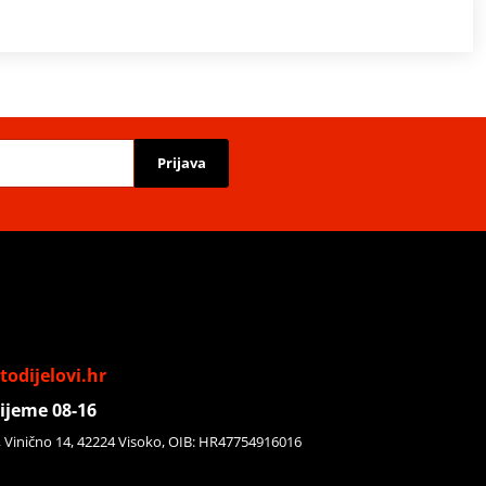
Prijava
odijelovi.hr
ijeme 08-16
, Vinično 14, 42224 Visoko, OIB: HR47754916016