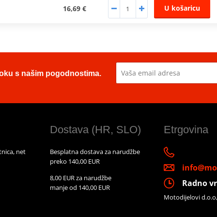
U košaricu
16,69 €
u toku s našim pogodnostima.
Dostava (HR, SLO)
Etrgovina
nica, net
Besplatna dostava za narudžbe
preko 140,00 EUR
info@mot
8,00 EUR za narudžbe
Radno vr
manje od 140,00 EUR
Motodijelovi d.o.o