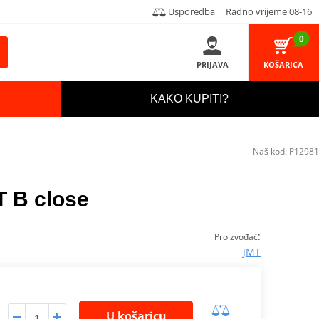
Usporedba
Radno vrijeme 08-16
0
PRIJAVA
KOŠARICA
KAKO KUPITI?
Naš kod:
P12981
T B close
:
Proizvođač
JMT
U košaricu