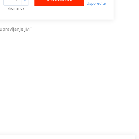
Usporedite
(komand)
 upravljanje JMT