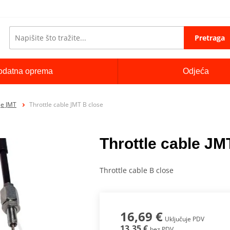
Pretraga
odatna oprema
Odjeća
je JMT
Throttle cable JMT B close
Throttle cable JM
Throttle cable B close
16,69 €
Uključuje PDV
13,35 €
bez PDV