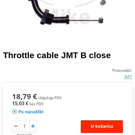
Throttle cable JMT B close
:
Proizvođač
JMT
18,79 €
Uključuje PDV
15,03 €
bez PDV
Po narudžbi
U košaricu
(komand)