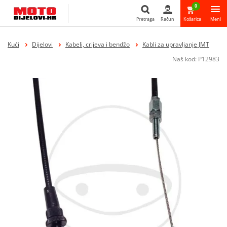
0
Pretraga
Račun
Košarica
Meni
Pretraga
Kući
Dijelovi
Kabeli, crijeva i bendžo
Kabli za upravljanje JMT
Naš kod:
P12983