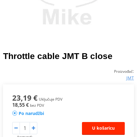
Throttle cable JMT B close
:
Proizvođač
JMT
23,19 €
Uključuje PDV
18,55 €
bez PDV
Po narudžbi
U košaricu
(komand)