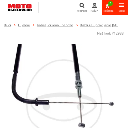
0
Pretraga
Račun
Košarica
Meni
Pretraga
Kući
Dijelovi
Kabeli, crijeva i bendžo
Kabli za upravljanje JMT
Naš kod:
P12988