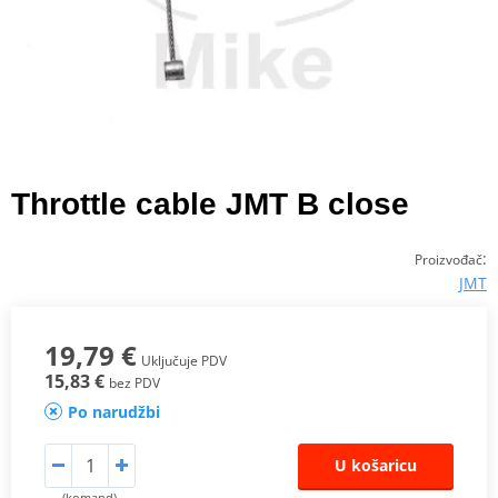
Throttle cable JMT B close
:
Proizvođač
JMT
19,79 €
Uključuje PDV
15,83 €
bez PDV
Po narudžbi
U košaricu
(komand)