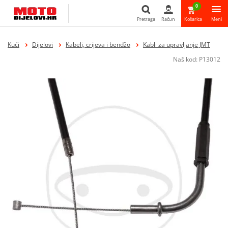
0
Pretraga
Račun
Košarica
Meni
Pretraga
Kući
Dijelovi
Kabeli, crijeva i bendžo
Kabli za upravljanje JMT
Naš kod:
P13012