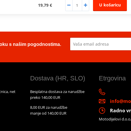
U košaricu
19,79 €
u toku s našim pogodnostima.
Dostava (HR, SLO)
Etrgovina
nica, net
Besplatna dostava za narudžbe
preko 140,00 EUR
info@mot
8,00 EUR za narudžbe
Radno vr
manje od 140,00 EUR
Motodijelovi d.o.o