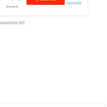
Usporedite
(komand)
 upravljanje JMT