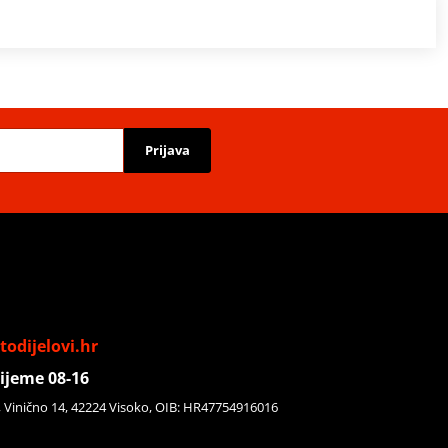
Prijava
odijelovi.hr
ijeme 08-16
, Vinično 14, 42224 Visoko, OIB: HR47754916016