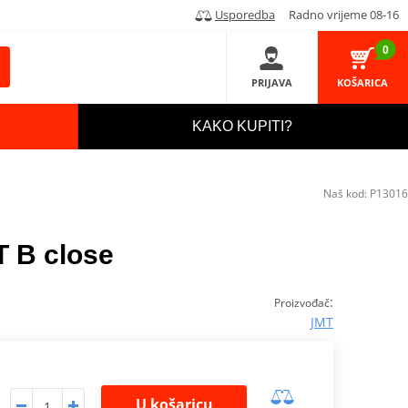
Usporedba
Radno vrijeme 08-16
0
PRIJAVA
KOŠARICA
KAKO KUPITI?
Naš kod:
P13016
T B close
:
Proizvođač
JMT
U košaricu