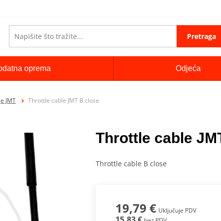
Pretraga
odatna oprema
Odjeća
je JMT
Throttle cable JMT B close
Throttle cable JM
Throttle cable B close
19,79 €
Uključuje PDV
15,83 €
bez PDV