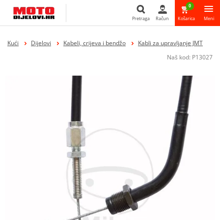
0
Pretraga
Račun
Košarica
Meni
Pretraga
Kući
Dijelovi
Kabeli, crijeva i bendžo
Kabli za upravljanje JMT
Naš kod:
P13027