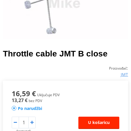
Throttle cable JMT B close
:
Proizvođač
JMT
16,59 €
Uključuje PDV
13,27 €
bez PDV
Po narudžbi
U košaricu
(komand)