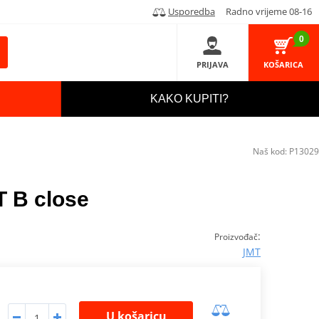
Usporedba
Radno vrijeme 08-16
0
PRIJAVA
KOŠARICA
KAKO KUPITI?
Naš kod:
P13029
T B close
:
Proizvođač
JMT
U košaricu