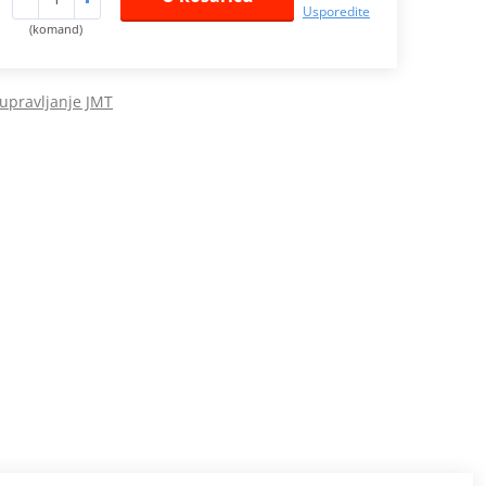
Usporedite
(komand)
 upravljanje JMT