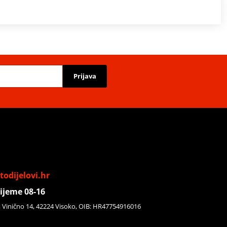
Prijava
odijelovi.hr
ijeme 08-16
, Vinično 14, 42224 Visoko, OIB: HR47754916016