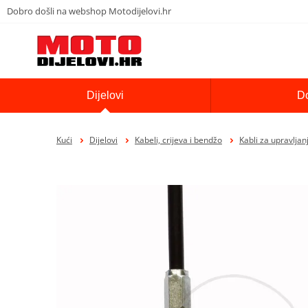
Dobro došli na webshop Motodijelovi.hr
Dijelovi
D
Kući
Dijelovi
Kabeli, crijeva i bendžo
Kabli za upravljan