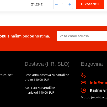
U košaricu
21,29 €
u toku s našim pogodnostima.
Dostava (HR, SLO)
Etrgovina
nica, net
Besplatna dostava za narudžbe
preko 140,00 EUR
info@mot
8,00 EUR za narudžbe
Radno vr
manje od 140,00 EUR
Motodijelovi d.o.o