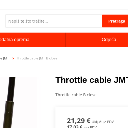
Pretraga
odatna oprema
Odjeća
je JMT
Throttle cable JMT B close
Throttle cable JM
Throttle cable B close
21,29 €
Uključuje PDV
17,03 €
bez PDV