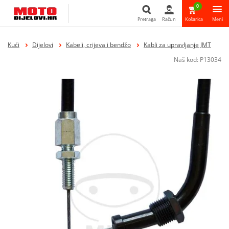
0
Pretraga
Račun
Košarica
Meni
Pretraga
Kući
Dijelovi
Kabeli, crijeva i bendžo
Kabli za upravljanje JMT
Naš kod:
P13034