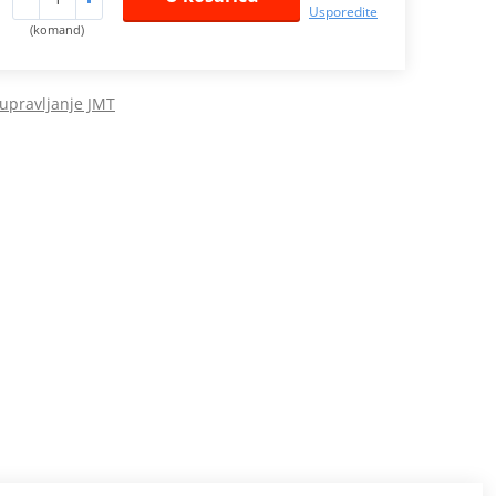
Usporedite
(komand)
 upravljanje JMT