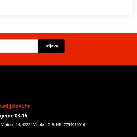
Prijava
odijelovi.hr
ijeme 08-16
, Vinično 14, 42224 Visoko, OIB: HR47754916016