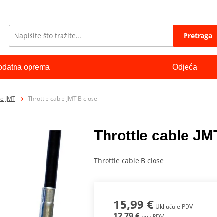
Pretraga
odatna oprema
Odjeća
je JMT
Throttle cable JMT B close
Throttle cable JM
Throttle cable B close
15,99 €
Uključuje PDV
12,79 €
bez PDV