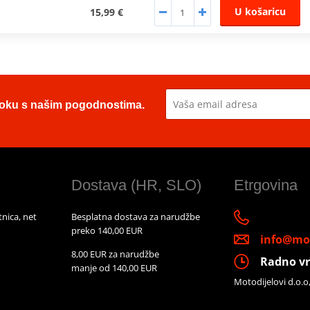
U košaricu
15,99 €
u toku s našim pogodnostima.
Dostava (HR, SLO)
Etrgovina
nica, net
Besplatna dostava za narudžbe
preko 140,00 EUR
info@mot
8,00 EUR za narudžbe
Radno vr
manje od 140,00 EUR
Motodijelovi d.o.o