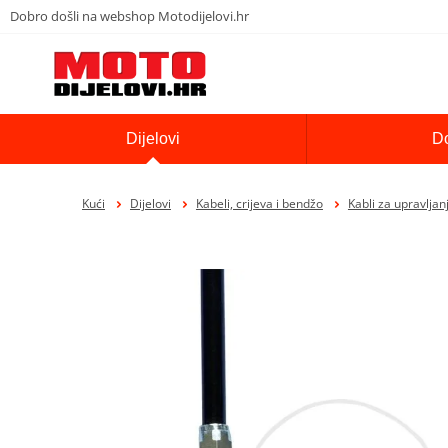
Dobro došli na webshop Motodijelovi.hr
Dijelovi
D
Kući
Dijelovi
Kabeli, crijeva i bendžo
Kabli za upravljan