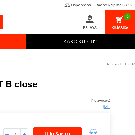
Usporedba
Radno vrijeme 08-16
0
PRIJAVA
KOŠARICA
KAKO KUPITI?
Naš kod:
P13037
T B close
:
Proizvođač
JMT
U košaricu