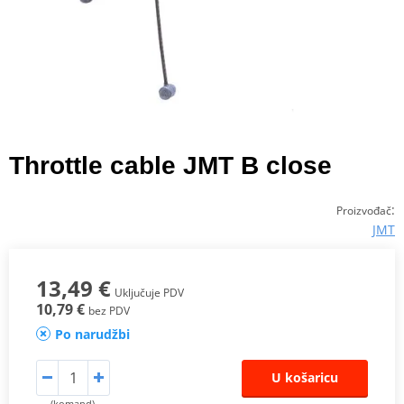
Throttle cable JMT B close
:
Proizvođač
JMT
13,49 €
Uključuje PDV
10,79 €
bez PDV
Po narudžbi
U košaricu
(komand)