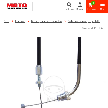
0
Pretraga
Račun
Košarica
Meni
Pretraga
Kući
Dijelovi
Kabeli, crijeva i bendžo
Kabli za upravljanje JMT
Naš kod:
P13040