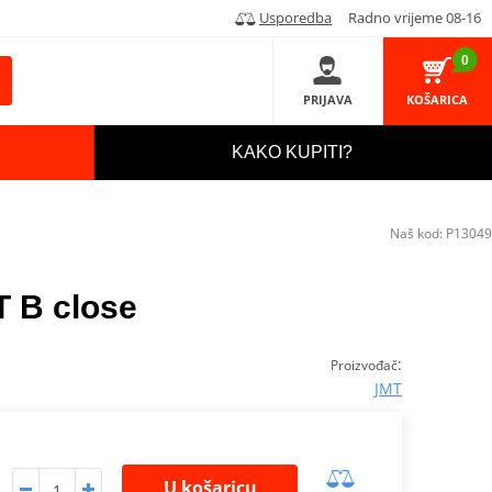
Usporedba
Radno vrijeme 08-16
0
PRIJAVA
KOŠARICA
KAKO KUPITI?
Naš kod:
P13049
T B close
:
Proizvođač
JMT
U košaricu