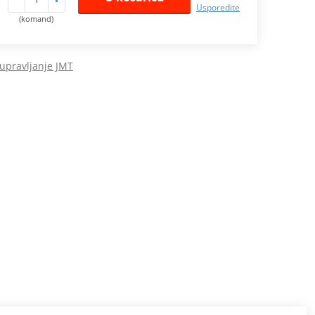
Usporedite
(komand)
 upravljanje JMT