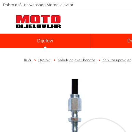
Dobro došli na webshop Motodijelovi.hr
Dijelovi
D
Kući
Dijelovi
Kabeli, crijeva i bendžo
Kabli za upravljan