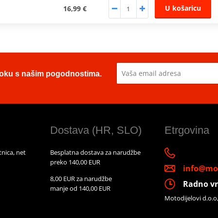
U košaricu
16,99 €
u toku s našim pogodnostima.
Dostava (HR, SLO)
Etrgovina
nica, net
Besplatna dostava za narudžbe
preko 140,00 EUR
info@mot
8,00 EUR za narudžbe
Radno vr
manje od 140,00 EUR
Motodijelovi d.o.o