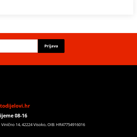
Prijava
odijelovi.hr
ijeme 08-16
, Vinično 14, 42224 Visoko, OIB: HR47754916016