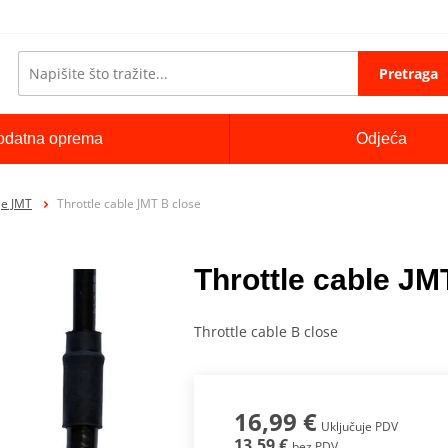
Pretraga
odatna oprema
Odjeća
je JMT
Throttle cable JMT B close
Throttle cable JM
Throttle cable B close
16,99 €
Uključuje PDV
13,59 €
bez PDV