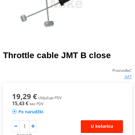
Throttle cable JMT B close
:
Proizvođač
JMT
19,29 €
Uključuje PDV
15,43 €
bez PDV
Po narudžbi
U košaricu
(komand)