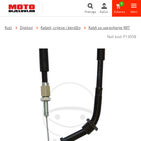
0
Pretraga
Račun
Košarica
Meni
Pretraga
Kući
Dijelovi
Kabeli, crijeva i bendžo
Kabli za upravljanje JMT
Naš kod:
P13058