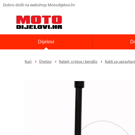
Dobro došli na webshop Motodijelovi.hr
Dijelovi
D
Kući
Dijelovi
Kabeli, crijeva i bendžo
Kabli za upravljan