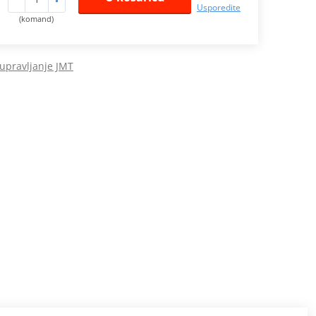
Usporedite
(komand)
 upravljanje JMT