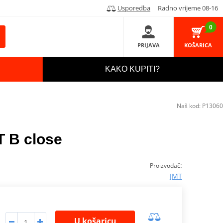
Usporedba
Radno vrijeme 08-16
0
PRIJAVA
KOŠARICA
KAKO KUPITI?
Naš kod:
P13060
T B close
:
Proizvođač
JMT
U košaricu