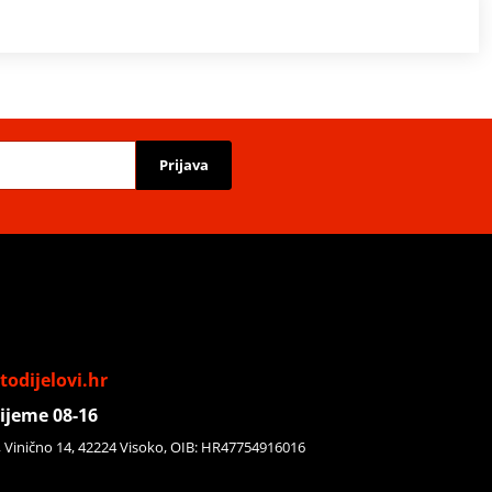
Prijava
odijelovi.hr
ijeme 08-16
, Vinično 14, 42224 Visoko, OIB: HR47754916016