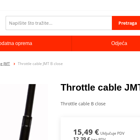
Pretraga
odatna oprema
Odjeća
je JMT
Throttle cable JMT B close
Throttle cable JM
Throttle cable B close
15,49 €
Uključuje PDV
12,39 €
bez PDV