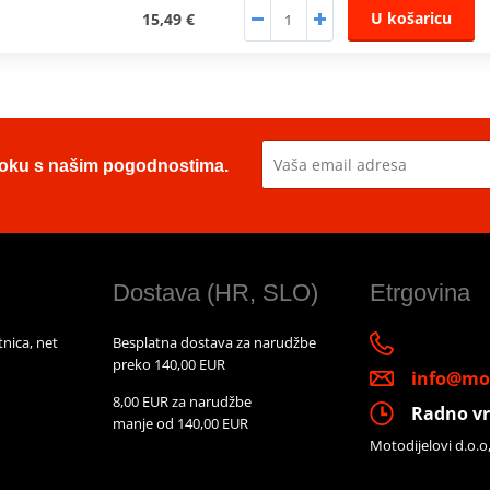
U košaricu
15,49 €
u toku s našim pogodnostima.
Dostava (HR, SLO)
Etrgovina
nica, net
Besplatna dostava za narudžbe
preko 140,00 EUR
info@mot
8,00 EUR za narudžbe
Radno vr
manje od 140,00 EUR
Motodijelovi d.o.o