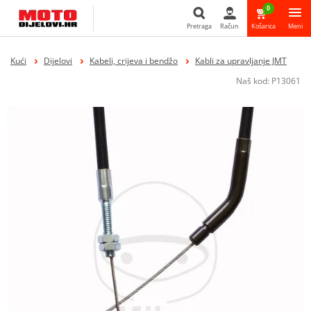
0
Pretraga
Račun
Košarica
Meni
Pretraga
Kući
Dijelovi
Kabeli, crijeva i bendžo
Kabli za upravljanje JMT
Naš kod:
P13061