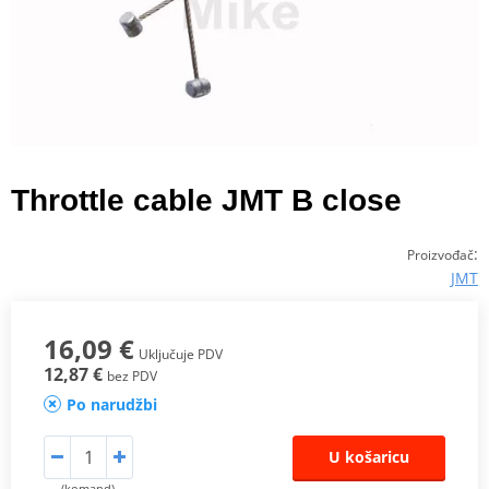
Throttle cable JMT B close
:
Proizvođač
JMT
16,09 €
Uključuje PDV
12,87 €
bez PDV
Po narudžbi
U košaricu
(komand)