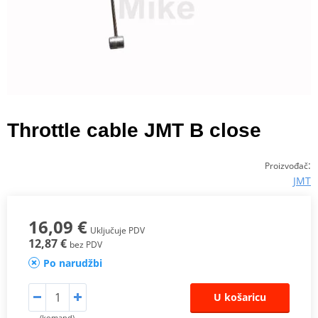
Throttle cable JMT B close
:
Proizvođač
JMT
16,09 €
Uključuje PDV
12,87 €
bez PDV
Po narudžbi
U košaricu
(komand)