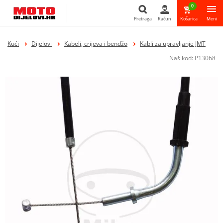
0
Pretraga
Račun
Košarica
Meni
Pretraga
Kući
Dijelovi
Kabeli, crijeva i bendžo
Kabli za upravljanje JMT
Naš kod:
P13068