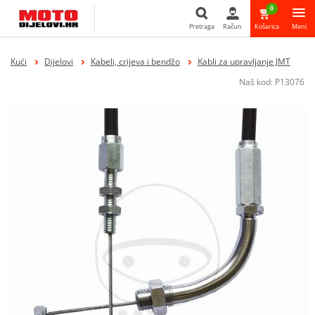
0
Pretraga
Račun
Košarica
Meni
Pretraga
Kući
Dijelovi
Kabeli, crijeva i bendžo
Kabli za upravljanje JMT
Naš kod:
P13076