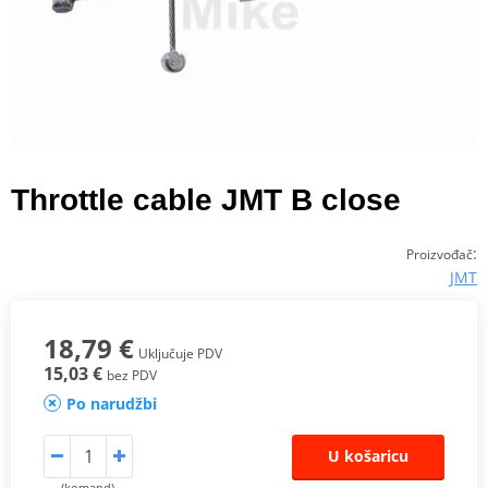
Throttle cable JMT B close
:
Proizvođač
JMT
18,79 €
Uključuje PDV
15,03 €
bez PDV
Po narudžbi
U košaricu
(komand)