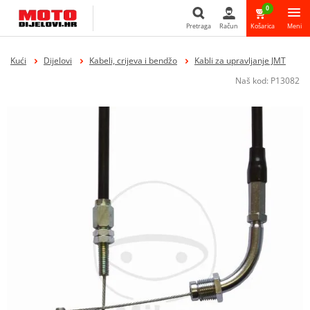
0
Pretraga
Račun
Košarica
Meni
Pretraga
Kući
Dijelovi
Kabeli, crijeva i bendžo
Kabli za upravljanje JMT
Naš kod:
P13082