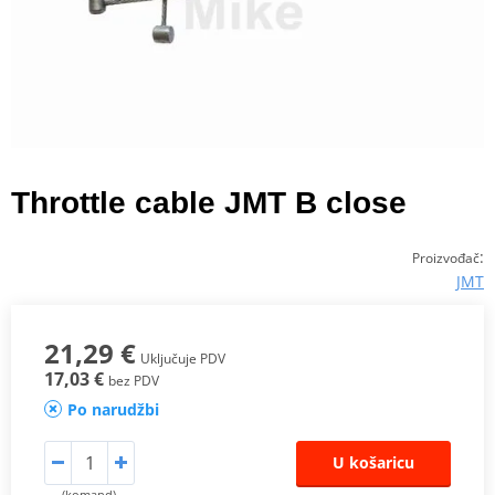
Throttle cable JMT B close
:
Proizvođač
JMT
21,29 €
Uključuje PDV
17,03 €
bez PDV
Po narudžbi
U košaricu
(komand)