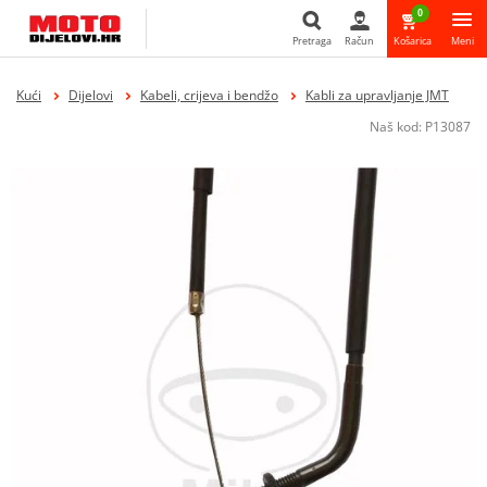
0
Pretraga
Račun
Košarica
Meni
Pretraga
Kući
Dijelovi
Kabeli, crijeva i bendžo
Kabli za upravljanje JMT
Naš kod:
P13087