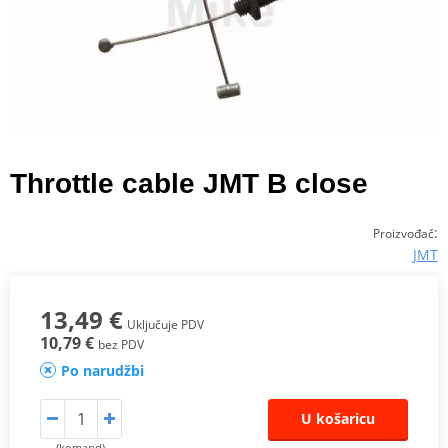
Throttle cable JMT B close
:
Proizvođač
JMT
13,49 €
Uključuje PDV
10,79 €
bez PDV
Po narudžbi
U košaricu
(komand)