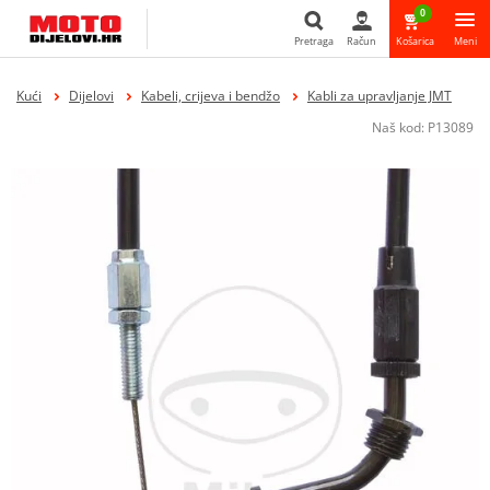
0
Pretraga
Račun
Košarica
Meni
Pretraga
Kući
Dijelovi
Kabeli, crijeva i bendžo
Kabli za upravljanje JMT
Naš kod:
P13089