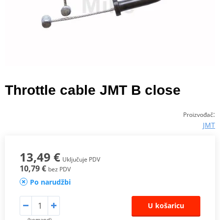
Throttle cable JMT B close
:
Proizvođač
JMT
13,49 €
Uključuje PDV
10,79 €
bez PDV
Po narudžbi
U košaricu
(komand)