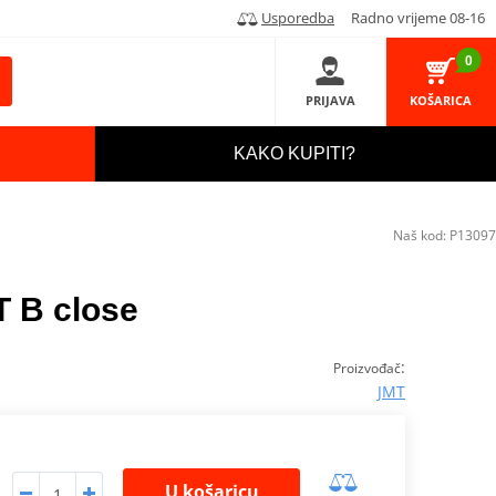
Usporedba
Radno vrijeme 08-16
0
PRIJAVA
KOŠARICA
KAKO KUPITI?
Naš kod:
P13097
T B close
:
Proizvođač
JMT
U košaricu