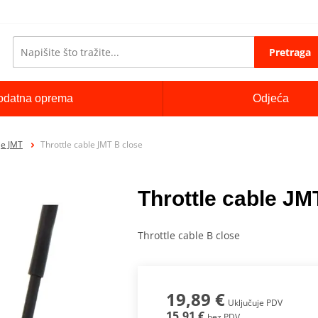
Pretraga
odatna oprema
Odjeća
je JMT
Throttle cable JMT B close
Throttle cable JM
Throttle cable B close
19,89 €
Uključuje PDV
15,91 €
bez PDV