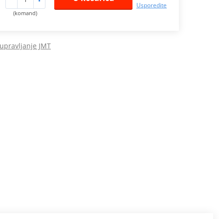
Usporedite
(komand)
 upravljanje JMT