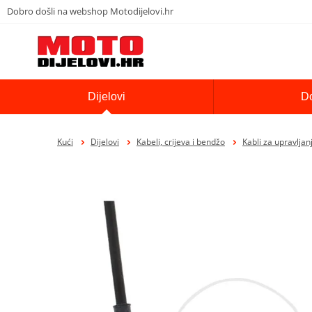
Dobro došli na webshop Motodijelovi.hr
Dijelovi
D
Kući
Dijelovi
Kabeli, crijeva i bendžo
Kabli za upravljan