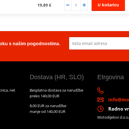
U košaricu
19,89 €
u toku s našim pogodnostima.
Dostava (HR, SLO)
Etrgovina
nica, net
Besplatna dostava za narudžbe
preko 140,00 EUR
info@mot
8,00 EUR za narudžbe
Radno vr
manje od 140,00 EUR
Motodijelovi d.o.o