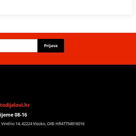
Prijava
odijelovi.hr
ijeme 08-16
, Vinično 14, 42224 Visoko, OIB: HR47754916016