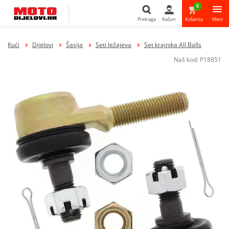
0
Pretraga
Račun
Košarica
Meni
Pretraga
Kući
Dijelovi
Šasija
Seti ležajeva
Set krajnika All Balls
Naš kod:
P18851