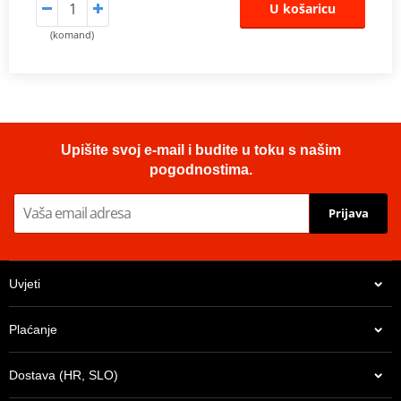
U košaricu
(komand)
Upišite svoj e-mail i budite u toku s našim
pogodnostima.
Prijava
Uvjeti
Plaćanje
Dostava (HR, SLO)