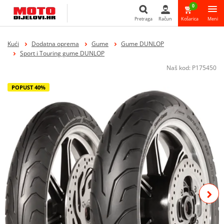
0
Pretraga
Račun
Košarica
Meni
Pretraga
Kući
Dodatna oprema
Gume
Gume DUNLOP
Sport i Touring gume DUNLOP
Naš kod:
P175450
POPUST 40%