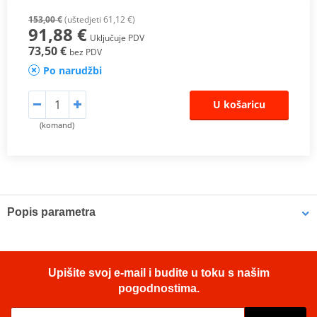
153,00 €
(uštedjeti 61,12 €)
91,88 €
Uključuje PDV
73,50 €
bez PDV
Po narudžbi
U košaricu
(komand)
Popis parametra
Sport touring bias tyre with modern technology for classic bikes.
Ideal for lightweight and classic bikes
Upišite svoj e-mail i budite u toku s našim
Stylish design
pogodnostima.
State of the art performance