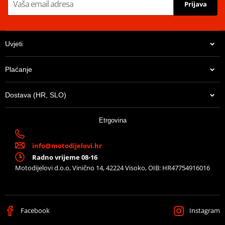
Innovative compounds with tailor-made silica optimise the
Prijava
balance between wet grip and mileage
Uvjeti
Plaćanje
Dostava (HR, SLO)
Etrgovina
info@motodijelovi.hr
Radno vrijeme 08-16
Motodijelovi d.o.o, Vinično 14, 42224 Visoko, OIB: HR47754916016
Facebook
Instagram