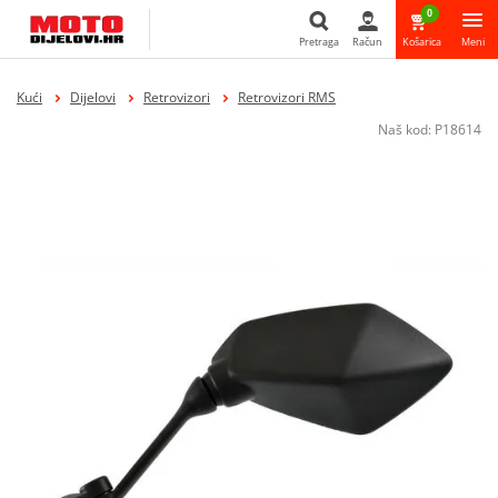
0
Pretraga
Račun
Košarica
Meni
Pretraga
Kući
Dijelovi
Retrovizori
Retrovizori RMS
Naš kod:
P18614