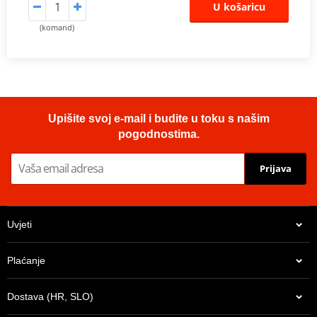
U košaricu
(komand)
Upišite svoj e-mail i budite u toku s našim
pogodnostima.
Prijava
Uvjeti
Plaćanje
Dostava (HR, SLO)