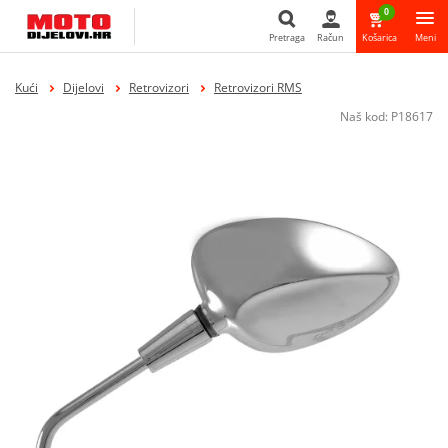
0
Pretraga
Račun
Košarica
Meni
Pretraga
Kući
Dijelovi
Retrovizori
Retrovizori RMS
Naš kod:
P18617