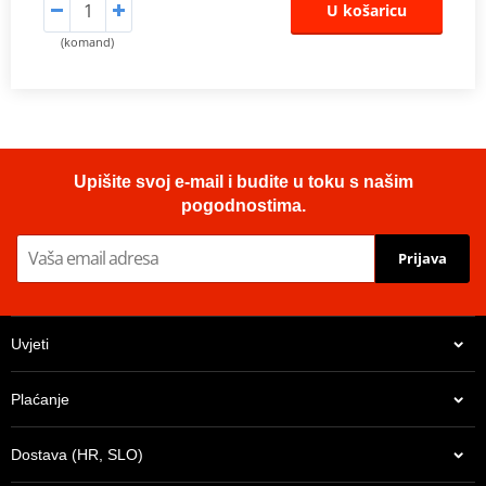
U košaricu
(komand)
Upišite svoj e-mail i budite u toku s našim
pogodnostima.
Prijava
Uvjeti
Plaćanje
Dostava (HR, SLO)