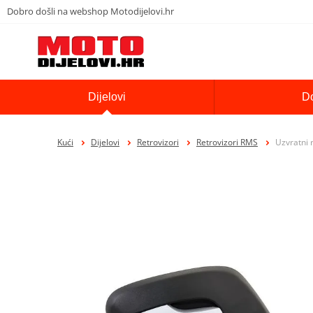
Dobro došli na webshop Motodijelovi.hr
Dijelovi
D
Kući
Dijelovi
Retrovizori
Retrovizori RMS
Uzvratni 