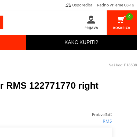
Usporedba
Radno vrijeme 08-16
0
PRIJAVA
KOŠARICA
KAKO KUPITI?
Naš kod:
P18638
or RMS 122771770 right
:
Proizvođač
RMS