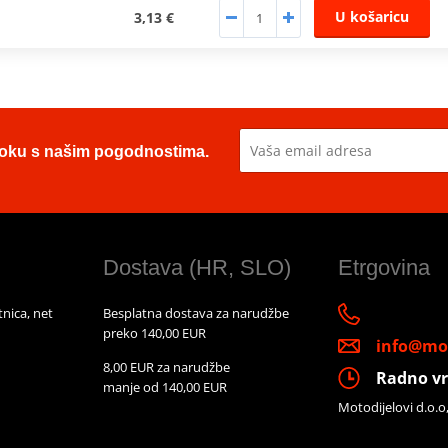
U košaricu
3,13 €
u toku s našim pogodnostima.
Dostava (HR, SLO)
Etrgovina
nica, net
Besplatna dostava za narudžbe
preko 140,00 EUR
info@mot
8,00 EUR za narudžbe
Radno vr
manje od 140,00 EUR
Motodijelovi d.o.o