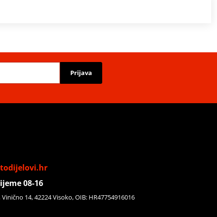
Prijava
odijelovi.hr
ijeme 08-16
, Vinično 14, 42224 Visoko, OIB: HR47754916016