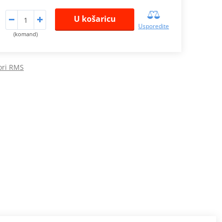
U košaricu
Usporedite
(komand)
ori RMS