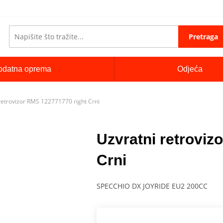
Pretraga
odatna oprema
Odjeća
retrovizor RMS 122771770 right Crni
Uzvratni retroviz
Crni
SPECCHIO DX JOYRIDE EU2 200CC