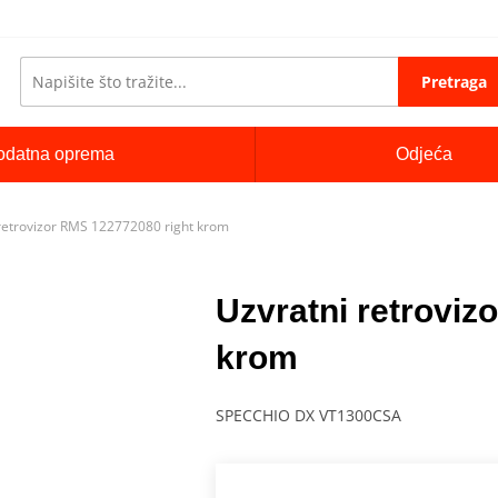
Pretraga
odatna oprema
Odjeća
retrovizor RMS 122772080 right krom
Uzvratni retroviz
krom
SPECCHIO DX VT1300CSA