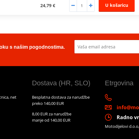
U košaricu
24,79 €
u toku s našim pogodnostima.
Dostava (HR, SLO)
Etrgovina
nica, net
Besplatna dostava za narudžbe
preko 140,00 EUR
info@mot
8,00 EUR za narudžbe
Radno vr
manje od 140,00 EUR
Motodijelovi d.o.o