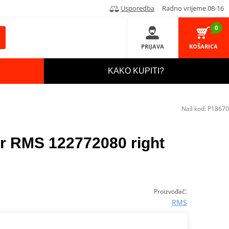
Usporedba
Radno vrijeme 08-16
0
PRIJAVA
KOŠARICA
KAKO KUPITI?
Naš kod:
P18670
or RMS 122772080 right
:
Proizvođač
RMS