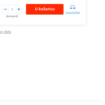
U košaricu
Usporedite
(komand)
ori RMS