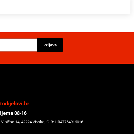
Prijava
odijelovi.hr
ijeme 08-16
, Vinično 14, 42224 Visoko, OIB: HR47754916016