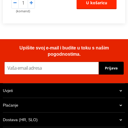
U košaricu
(komand)
Upišite svoj e-mail i budite u toku s našim
pogodnostima.
Prijava
Uvjeti
Plaćanje
Dostava (HR, SLO)