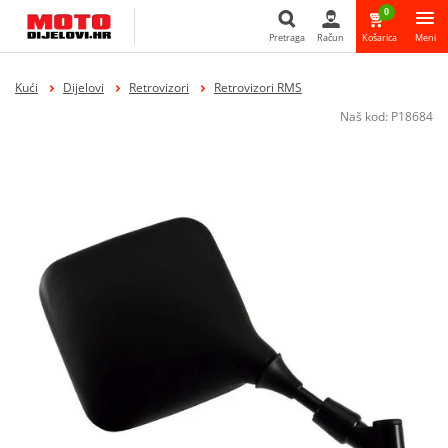
0
Pretraga
Račun
Košarica
Meni
Pretraga
Kući
Dijelovi
Retrovizori
Retrovizori RMS
Naš kod:
P18684