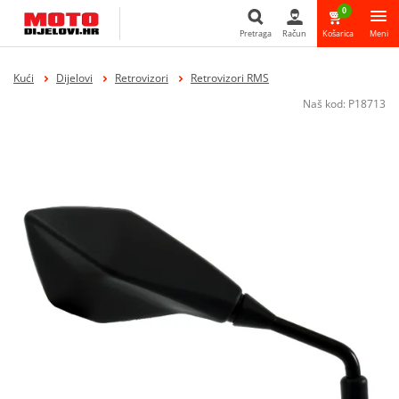
0
Pretraga
Račun
Košarica
Meni
Pretraga
Kući
Dijelovi
Retrovizori
Retrovizori RMS
Naš kod:
P18713