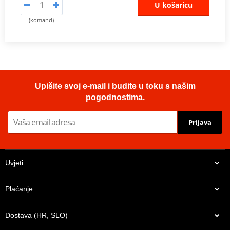
U košaricu
(komand)
Upišite svoj e-mail i budite u toku s našim
pogodnostima.
Prijava
Uvjeti
Plaćanje
Dostava (HR, SLO)