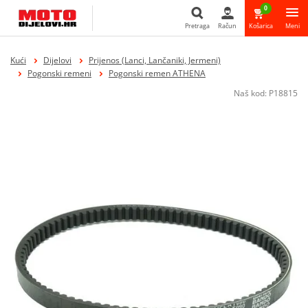
0
Pretraga
Račun
Košarica
Meni
Pretraga
Kući
Dijelovi
Prijenos (Lanci, Lančaniki, Jermeni)
Pogonski remeni
Pogonski remen ATHENA
Naš kod:
P18815