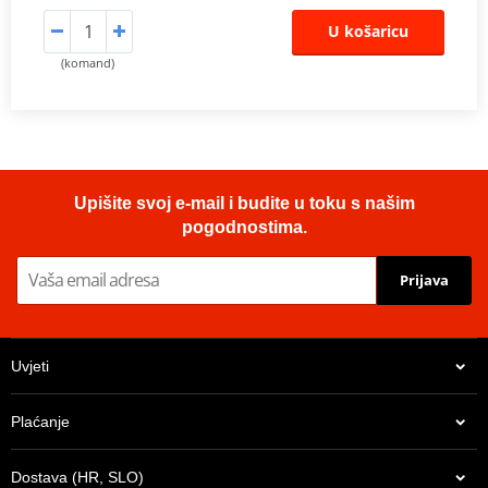
U košaricu
(komand)
Upišite svoj e-mail i budite u toku s našim
pogodnostima.
Prijava
Uvjeti
Plaćanje
Dostava (HR, SLO)