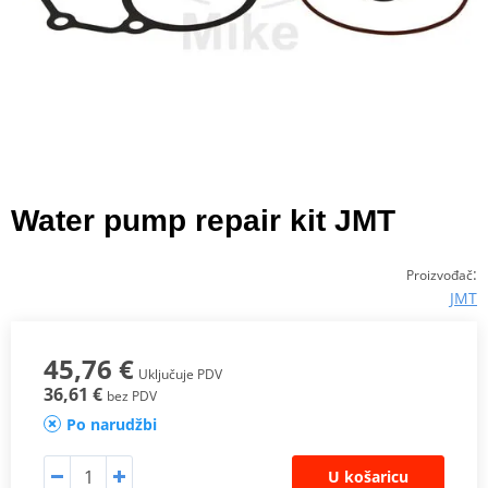
Water pump repair kit JMT
:
Proizvođač
JMT
45,76 €
Uključuje PDV
36,61 €
bez PDV
Po narudžbi
U košaricu