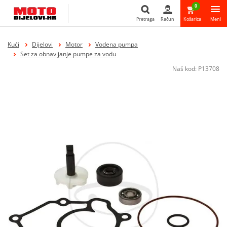
0
Pretraga
Račun
Košarica
Meni
Pretraga
Kući
Dijelovi
Motor
Vodena pumpa
Set za obnavljanje pumpe za vodu
Naš kod:
P13708