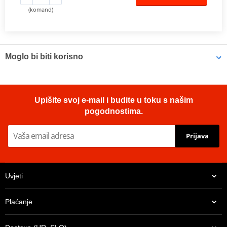
(komand)
Moglo bi biti korisno
LOCTITE 5188 LOCTITE 1254415 50 ml
Upišite svoj e-mail i budite u toku s našim
pogodnostima.
Prijava
Uvjeti
Plaćanje