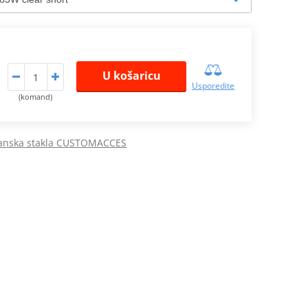
U košaricu
Usporedite
(komand)
ranska stakla CUSTOMACCES