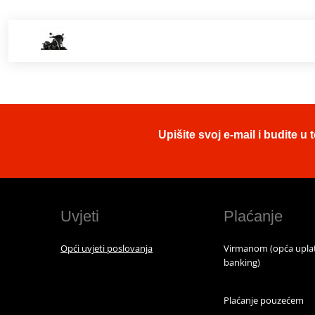
Upišite svoj e-mail i budite 
Uvjeti
Plaćanje
Opći uvjeti poslovanja
Virmanom (opća uplat
banking)
Plaćanje pouzećem