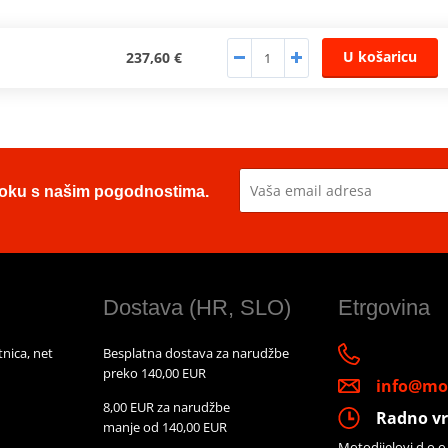
U košaricu
237,60 €
u toku s našim pogodnostima.
Dostava (HR, SLO)
Etrgovina
nica, net
Besplatna dostava za narudžbe
preko 140,00 EUR
info@mot
8,00 EUR za narudžbe
Radno vr
manje od 140,00 EUR
Motodijelovi d.o.o