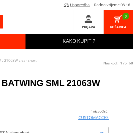
Usporedba
Radno vrijeme 08-16
0
PRIJAVA
KOŠARICA
KAKO KUPITI?
L 21063W clear short
Naš kod:
P175168
G BATWING SML 21063W
:
Proizvođač
CUSTOMACCES