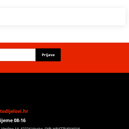
Prijava
odijelovi.hr
ijeme 08-16
, Vinično 14, 42224 Visoko, OIB: HR47754916016