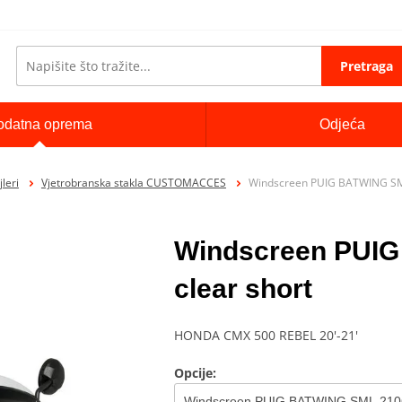
Pretraga
odatna oprema
Odjeća
jleri
Vjetrobranska stakla CUSTOMACCES
Windscreen PUIG BATWING SM
Windscreen PUI
clear short
HONDA CMX 500 REBEL 20'-21'
Opcije: