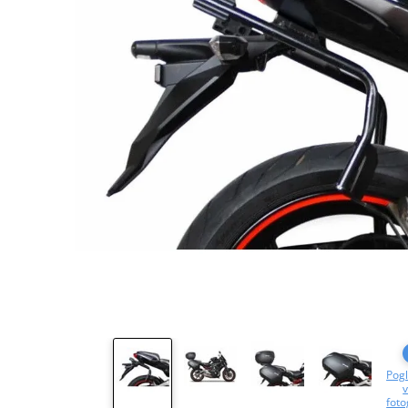
Pogl
v
foto