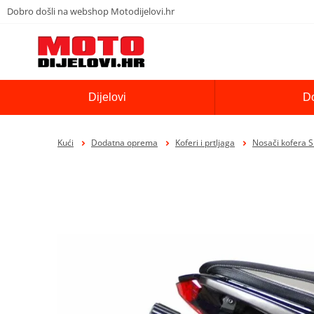
Dobro došli na webshop Motodijelovi.hr
Dijelovi
D
Kući
Dodatna oprema
Koferi i prtljaga
Nosači kofera 