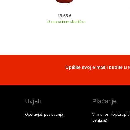
13,65 €
U centralnom skladištu
Upišite svoj e-mail i budite 
Uvjeti
Plaćanje
Opći uvjeti poslovanja
Virmanom (opća uplat
banking)