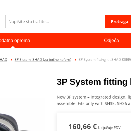
Pretraga
odatna oprema
Odjeća
SHAD
3P Sistemi SHAD (za bočne kofere)
3P System fitting kit SHAD K0ER
3P System fittin
New 3P system – integrated design, li
assemble. Fits only with SH35, SH36 
160,66 €
Uključuje PDV