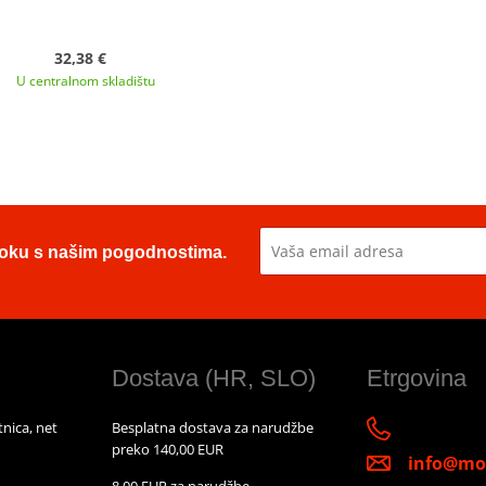
32,38 €
U centralnom skladištu
u toku s našim pogodnostima.
Dostava (HR, SLO)
Etrgovina
nica, net
Besplatna dostava za narudžbe
preko 140,00 EUR
info@mot
8,00 EUR za narudžbe