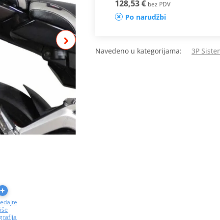
128,53 €
bez PDV
Po narudžbi
Navedeno u kategorijama:
3P Siste
edajte
iše
grafija