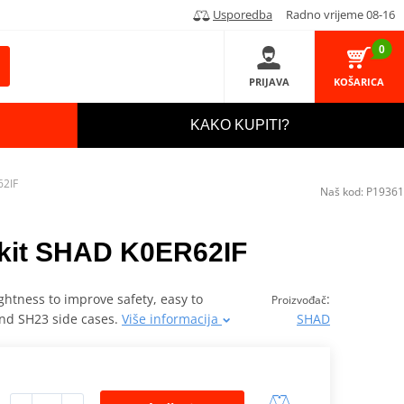
Usporedba
Radno vrijeme 08-16
0
PRIJAVA
KOŠARICA
KAKO KUPITI?
62IF
Naš kod:
P19361
g kit SHAD K0ER62IF
ghtness to improve safety, easy to
:
Proizvođač
and SH23 side cases.
Više informacija
SHAD