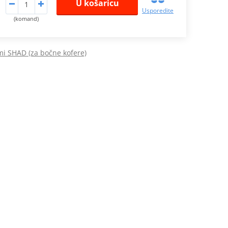
U košaricu
Usporedite
(komand)
mi SHAD (za bočne kofere)