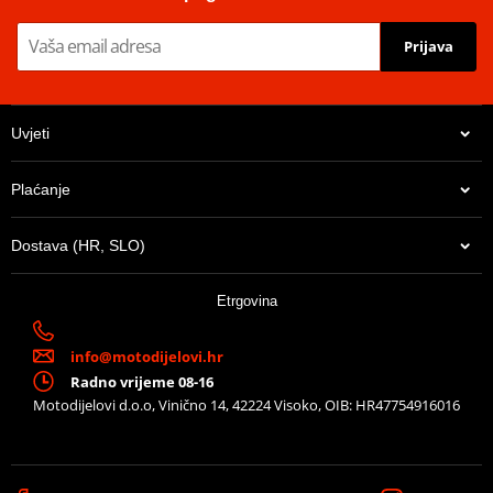
center of gravity, hence improving safety.
· Easy to assemble.
Prijava
ATTENTION: Not compatible with TR40, TR36 & TR47.
Mounting sheet – montážní list
PDF
Uvjeti
Plaćanje
Dostava (HR, SLO)
13,65 €
Etrgovina
U centralnom skladištu
info@motodijelovi.hr
Radno vrijeme 08-16
Motodijelovi d.o.o, Vinično 14, 42224 Visoko, OIB: HR47754916016