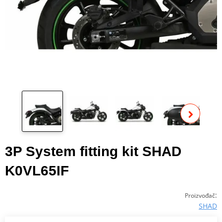
Pog
fot
3P System fitting kit SHAD
K0VL65IF
:
Proizvođač
SHAD