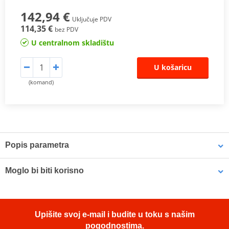
142,94 €
Uključuje PDV
114,35 €
bez PDV
U centralnom skladištu
U košaricu
(komand)
Popis parametra
One of SHAD’s most important innovations. The new patented
3P
Moglo bi biti korisno
System
features are:
· Integrated design: The side mounting integrates itself better with
LOCTITE 243 LOCTITE 1918997 10 ml
the bike.
Upišite svoj e-mail i budite u toku s našim
· Lightness: Less weight to cause nearly no change in the bike’s
pogodnostima.