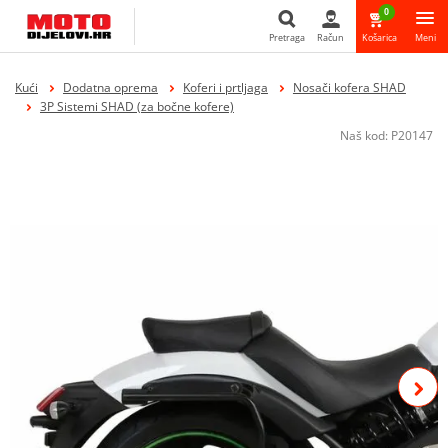
0
Pretraga
Račun
Košarica
Meni
Pretraga
Kući
Dodatna oprema
Koferi i prtljaga
Nosači kofera SHAD
3P Sistemi SHAD (za bočne kofere)
Naš kod:
P20147