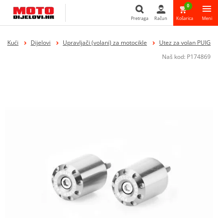
0
Pretraga
Račun
Košarica
Meni
Pretraga
Kući
Dijelovi
Upravljači (volani) za motocikle
Utez za volan PUIG
Naš kod:
P174869