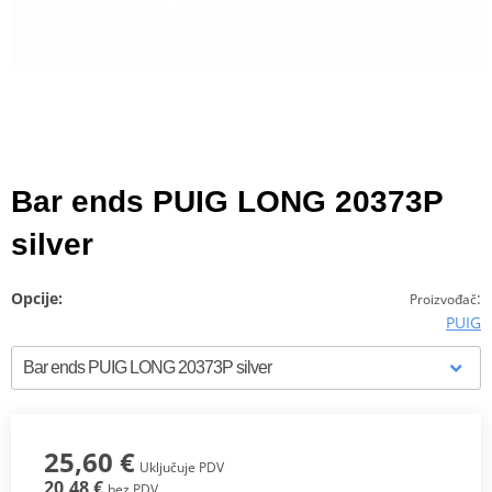
Bar ends PUIG LONG 20373P
silver
Opcije:
:
Proizvođač
PUIG
25,60 €
Uključuje PDV
20,48 €
bez PDV