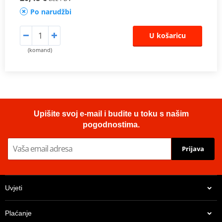
Po narudžbi
U košaricu
(komand)
Upišite svoj e-mail i budite u toku s našim
pogodnostima.
Prijava
Uvjeti
Plaćanje