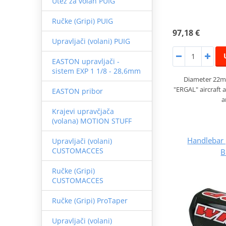
Utez za volan PUIG
Ručke (Gripi) PUIG
97,18 €
Upravljači (volani) PUIG
EASTON upravljači -
sistem EXP 1 1/8 - 28,6mm
Diameter 22m
"ERGAL" aircraft 
EASTON pribor
a
Krajevi upravčjača
(volana) MOTION STUFF
Handlebar
Upravljači (volani)
CUSTOMACCES
B
Ručke (Gripi)
CUSTOMACCES
Ručke (Gripi) ProTaper
Upravljači (volani)