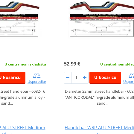
52,99 €
U centralnom skladištu
U centralnom skla
U košaricu
U košaricu
Usporedite
Uspor
reet handlebar - 6082-T6
Diameter 22mm street handlebar - 608
i-grade aluminum alloy -
"ANTICORODAL" hi-grade aluminum all
sand…
sand…
P ALU-STREET Medium
Handlebar WRP ALU-STREET Med