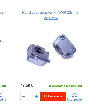
ium
Handlebar adapter kit WRP 22mm -
28,6mm
47,59 €
dištu
U centralnom skladištu
U košaricu
edite
Usporedite