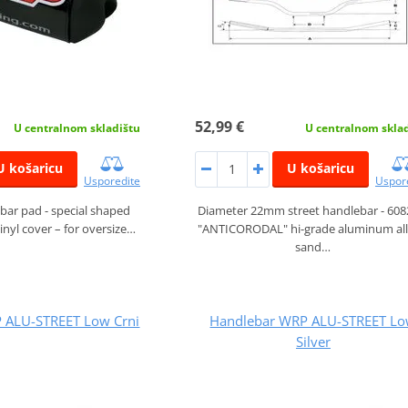
52,99 €
U centralnom skladištu
U centralnom skla
U košaricu
U košaricu
Usporedite
Uspor
bar pad - special shaped
Diameter 22mm street handlebar - 608
inyl cover – for oversize…
"ANTICORODAL" hi-grade aluminum all
sand…
 ALU-STREET Low Crni
Handlebar WRP ALU-STREET L
Silver