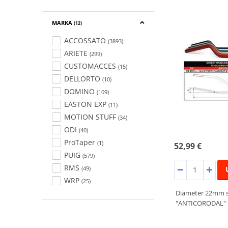
MARKA
(12)
ACCOSSATO
(3893)
ARIETE
(299)
CUSTOMACCES
(15)
DELLORTO
(10)
DOMINO
(109)
EASTON EXP
(11)
MOTION STUFF
(34)
ODI
(40)
ProTaper
(1)
52,99 €
PUIG
(579)
RMS
(49)
WRP
(25)
Diameter 22mm st
"ANTICORODAL" h