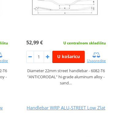
52,99 €
dištu
U centralnom skladištu
U košaricu
edite
Usporedite
2-T6
Diameter 22mm street handlebar - 6082-T6
oy -
"ANTICORODAL" hi-grade aluminum alloy -
sand…
ow
Handlebar WRP ALU-STREET Low Zlat