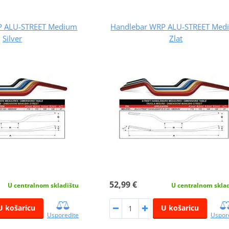
P ALU-STREET Medium
Handlebar WRP ALU-STREET Med
Silver
Zlat
52,99 €
U centralnom skladištu
U centralnom skla
U košaricu
U košaricu
Usporedite
Uspor