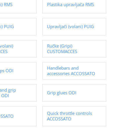
pi) RMS
Plastika upravljača RMS
i) PUIG
Upravljači (volani) PUIG
volani)
Ručke (Gripi)
CES
CUSTOMACCES
Handlebars and
ips ODI
accessories ACCOSSATO
and grip
Grip glues ODI
s ODI
Quick throttle controls
OSSATO
ACCOSSATO