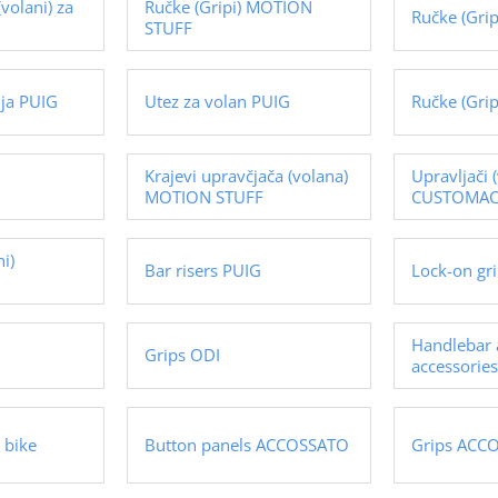
volani) za
Ručke (Gripi) MOTION
Ručke (Gri
STUFF
nja PUIG
Utez za volan PUIG
Ručke (Grip
Krajevi upravčjača (volana)
Upravljači (
MOTION STUFF
CUSTOMAC
ni)
Bar risers PUIG
Lock-on gr
Handlebar 
Grips ODI
accessorie
 bike
Button panels ACCOSSATO
Grips ACC