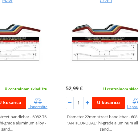
Plavi
Crven
52,99 €
U centralnom skladištu
U centralnom skla
U košaricu
U košaricu
Usporedite
Uspor
reet handlebar - 6082-T6
Diameter 22mm street handlebar - 608
i-grade aluminum alloy -
"ANTICORODAL" hi-grade aluminum all
sand…
sand…