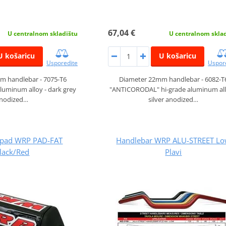
67,04 €
U centralnom skladištu
U centralnom skla
U košaricu
U košaricu
Usporedite
Uspor
m handlebar - 7075-T6
Diameter 22mm handlebar - 6082-T
aluminum alloy - dark grey
"ANTICORODAL" hi-grade aluminum all
nodized…
silver anodized…
 pad WRP PAD-FAT
Handlebar WRP ALU-STREET L
lack/Red
Plavi