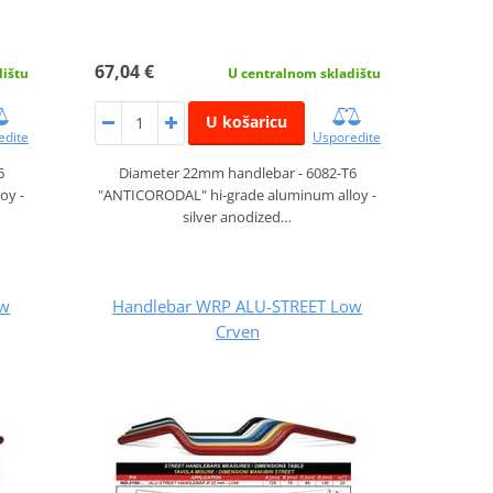
67,04 €
dištu
U centralnom skladištu
U košaricu
edite
Usporedite
6
Diameter 22mm handlebar - 6082-T6
oy -
"ANTICORODAL" hi-grade aluminum alloy -
silver anodized…
ow
Handlebar WRP ALU-STREET Low
Crven