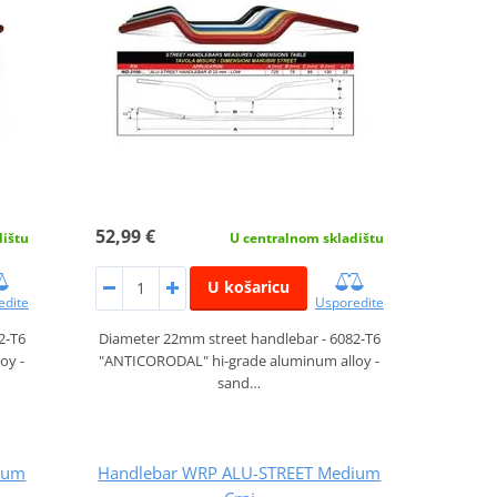
52,99 €
U centralnom skladištu
dištu
U košaricu
Usporedite
edite
Diameter 22mm street handlebar - 6082-T6
2-T6
"ANTICORODAL" hi-grade aluminum alloy -
oy -
sand…
ium
Handlebar WRP ALU-STREET Medium