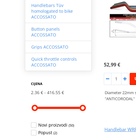
Handlebars Tüv
homologated to bike
ACCOSSATO
Button panels
ACCOSSATO
Grips ACCOSSATO
Quick throttle controls
52,99 €
ACCOSSATO
CIJENA
2.36 €
416.55 €
Diameter 22mm st
"ANTICORODAL" h
Novi proizvodi
(50)
Handlebar WR
Popust
(2)