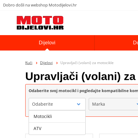
Dobro došli na webshop Motodijelovi.hr
Dijelovi
D
Kući
Dijelovi
Upravljači (volani) za motocikle
Upravljači (volani) z
Odaberite svoj motocikl i pogledajte kompatibilne k
Odaberite
Marka
Motocikli
ATV