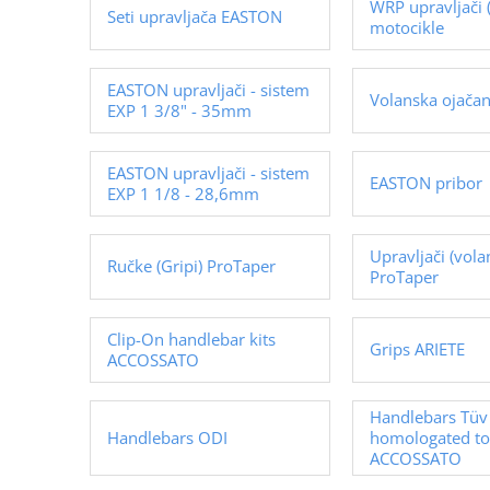
WRP upravljači (
Seti upravljača EASTON
motocikle
EASTON upravljači - sistem
Volanska ojača
EXP 1 3/8" - 35mm
EASTON upravljači - sistem
EASTON pribor
EXP 1 1/8 - 28,6mm
Upravljači (vola
Ručke (Gripi) ProTaper
ProTaper
Clip-On handlebar kits
Grips ARIETE
ACCOSSATO
Handlebars Tüv
Handlebars ODI
homologated to
ACCOSSATO