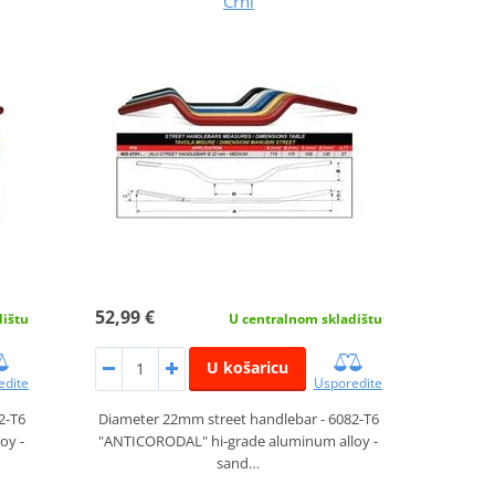
Crni
52,99 €
dištu
U centralnom skladištu
U košaricu
edite
Usporedite
2-T6
Diameter 22mm street handlebar - 6082-T6
oy -
"ANTICORODAL" hi-grade aluminum alloy -
sand…