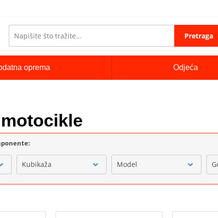
Pretraga
odatna oprema
Odjeća
a motocikle
omponente:
Kubikaža
Model
G