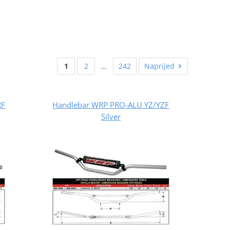
1
2
…
242
Naprijed
RF
Handlebar WRP PRO-ALU YZ/YZF
Silver