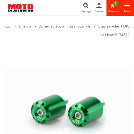
0
Pretraga
Račun
Košarica
Meni
Pretraga
Kući
Dijelovi
Upravljači (volani) za motocikle
Utez za volan PUIG
Naš kod:
P174872