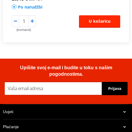
Po narudžbi
U košaricu
(komand)
Upišite svoj e-mail i budite u toku s našim
pogodnostima.
Prijava
Uvjeti
Plaćanje