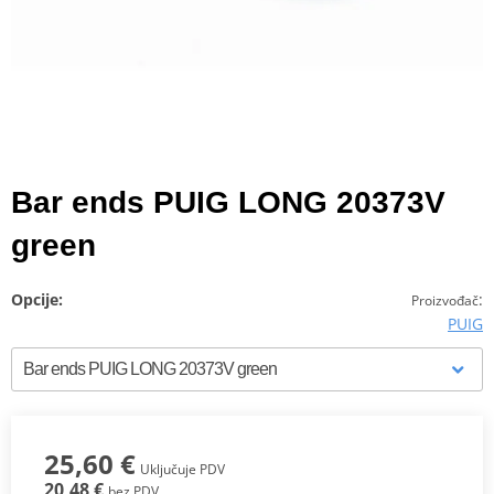
Bar ends PUIG LONG 20373V
green
Opcije:
:
Proizvođač
PUIG
25,60 €
Uključuje PDV
20,48 €
bez PDV