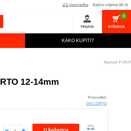
Usporedba
Radno vrijeme 08-16
0
PRIJAVA
KOŠARICA
KAKO KUPITI?
Naš kod:
P13537
ORTO 12-14mm
:
Proizvođač
DELLORTO
U košaricu