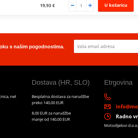
U košaricu
19,93 €
u toku s našim pogodnostima.
Dostava (HR, SLO)
Etrgovina
nica, net
Besplatna dostava za narudžbe
preko 140,00 EUR
info@mot
8,00 EUR za narudžbe
Radno vr
manje od 140,00 EUR
Motodijelovi d.o.o