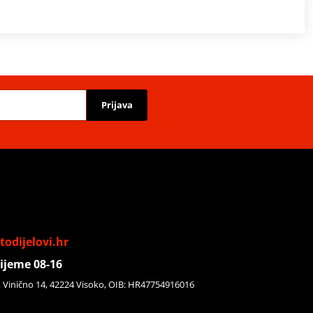
Prijava
odijelovi.hr
ijeme 08-16
, Vinično 14, 42224 Visoko, OIB: HR47754916016