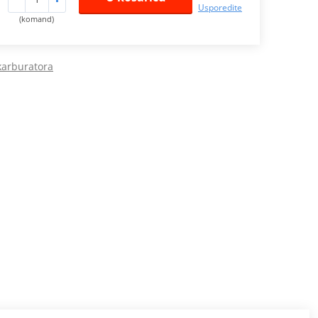
Usporedite
(komand)
 karburatora