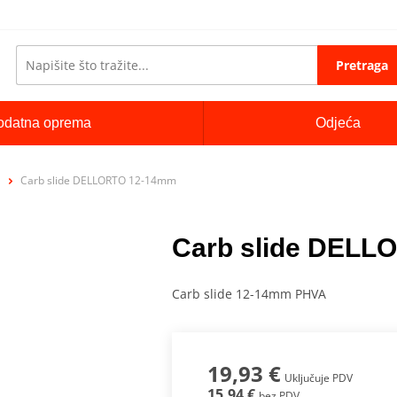
Pretraga
odatna oprema
Odjeća
Carb slide DELLORTO 12-14mm
Carb slide DELL
Carb slide 12-14mm PHVA
19,93 €
Uključuje PDV
15,94 €
bez PDV