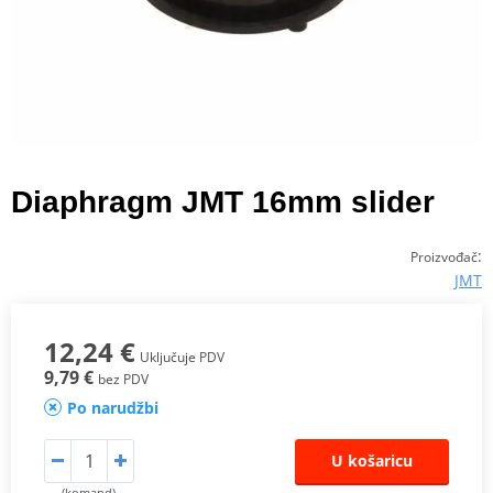
Diaphragm JMT 16mm slider
:
Proizvođač
JMT
12,24 €
Uključuje PDV
9,79 €
bez PDV
Po narudžbi
U košaricu
(komand)