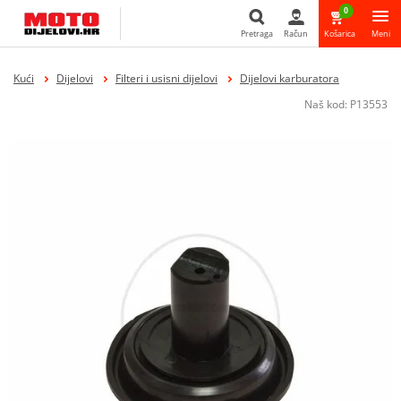
0
Pretraga
Račun
Košarica
Meni
Pretraga
Kući
Dijelovi
Filteri i usisni dijelovi
Dijelovi karburatora
Naš kod:
P13553