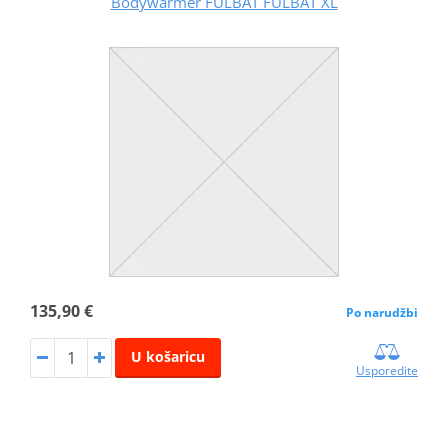
Bodywarmer FULBAT FULBAT XL
135,90 €
Po narudžbi
U košaricu
Usporedite