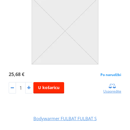
25,68 €
Po narudžbi
U košaricu
Usporedite
Bodywarmer FULBAT FULBAT S