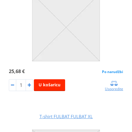
25,68 €
Po narudžbi
U košaricu
Usporedite
T-shirt FULBAT FULBAT XL