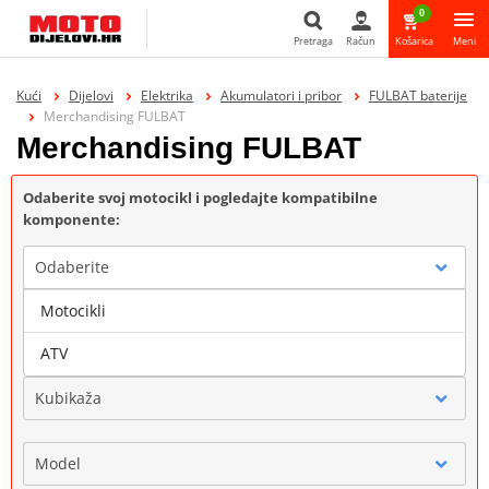
0
Pretraga
Račun
Košarica
Meni
Pretraga
Kući
Dijelovi
Elektrika
Akumulatori i pribor
FULBAT baterije
Merchandising FULBAT
Merchandising FULBAT
Odaberite svoj motocikl i pogledajte kompatibilne
komponente:
Odaberite
Motocikli
Marka
ATV
Kubikaža
Model