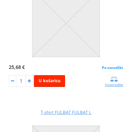
25,68 €
Po narudžbi
U košaricu
Usporedite
T-shirt FULBAT FULBAT L