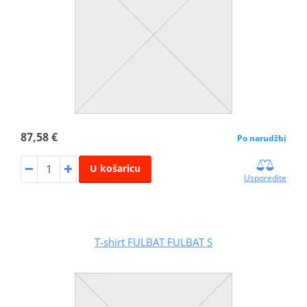
87,58 €
Po narudžbi
U košaricu
Usporedite
T-shirt FULBAT FULBAT S