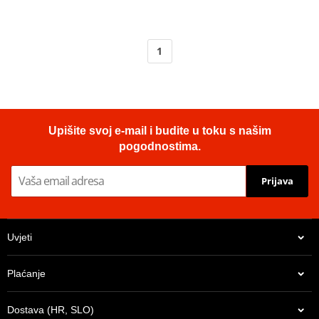
1
Upišite svoj e-mail i budite u toku s našim
pogodnostima.
Prijava
Uvjeti
Plaćanje
Dostava (HR, SLO)