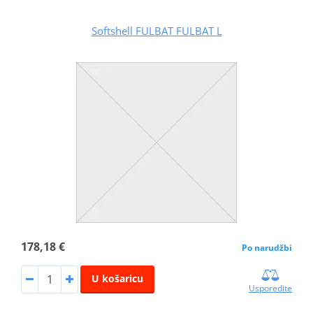
Softshell FULBAT FULBAT L
178,18 €
Po narudžbi
U košaricu
Usporedite