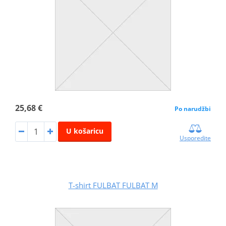
25,68 €
Po narudžbi
U košaricu
Usporedite
T-shirt FULBAT FULBAT M