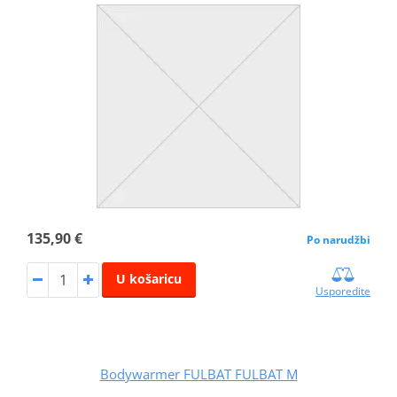
135,90 €
Po narudžbi
U košaricu
Usporedite
Bodywarmer FULBAT FULBAT M