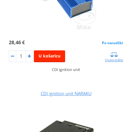
28,46 €
Po narudžbi
U košaricu
Usporedite
CDI ignition unit
CDI ignition unit NARAKU