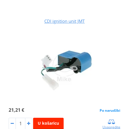
CDI ignition unit JMT
21,21 €
Po narudžbi
U košaricu
Usporedite