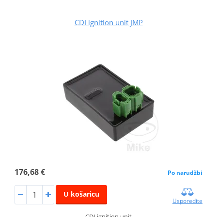
CDI ignition unit JMP
176,68 €
Po narudžbi
U košaricu
Usporedite
CDI ignition unit