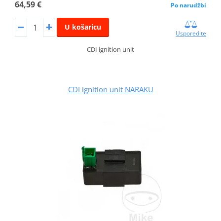
64,59 €
Po narudžbi
U košaricu
Usporedite
CDI ignition unit
CDI ignition unit NARAKU