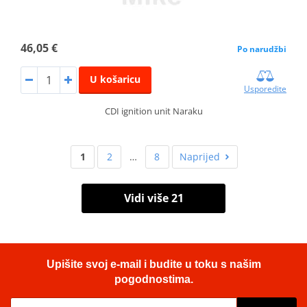
46,05 €
Po narudžbi
U košaricu
Usporedite
CDI ignition unit Naraku
1
2
…
8
Naprijed
Vidi više 21
Upišite svoj e-mail i budite u toku s našim
pogodnostima.