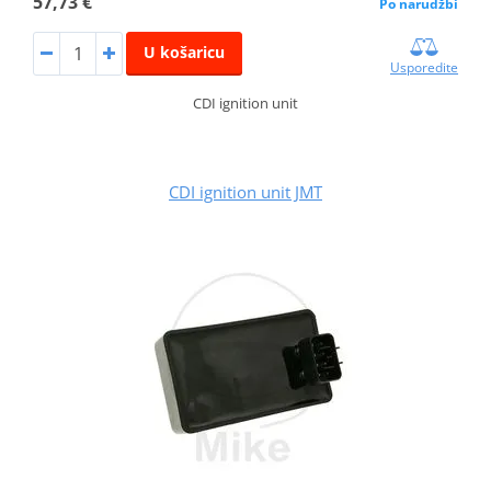
57,73 €
Po narudžbi
U košaricu
Usporedite
CDI ignition unit
CDI ignition unit JMT