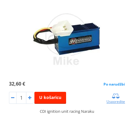
32,60 €
Po narudžbi
U košaricu
Usporedite
CDI ignition unit racing Naraku