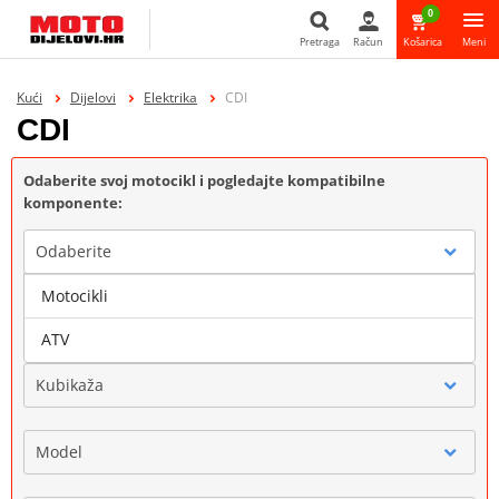
0
Pretraga
Račun
Košarica
Meni
Pretraga
Kući
Dijelovi
Elektrika
CDI
CDI
Odaberite svoj motocikl i pogledajte kompatibilne
komponente:
Odaberite
Motocikli
Marka
ATV
Kubikaža
Model