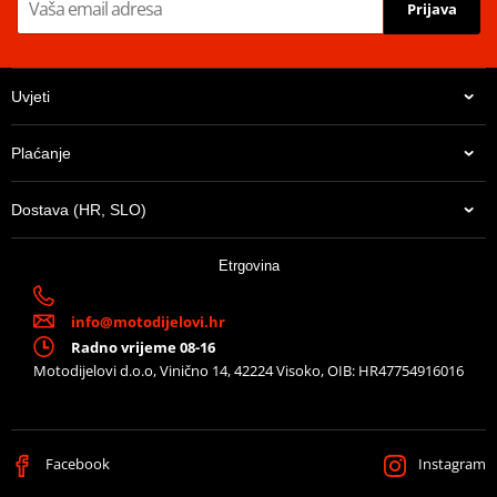
Prijava
Uvjeti
Plaćanje
Dostava (HR, SLO)
Etrgovina
info@motodijelovi.hr
Radno vrijeme 08-16
Motodijelovi d.o.o, Vinično 14, 42224 Visoko, OIB: HR47754916016
Facebook
Instagram