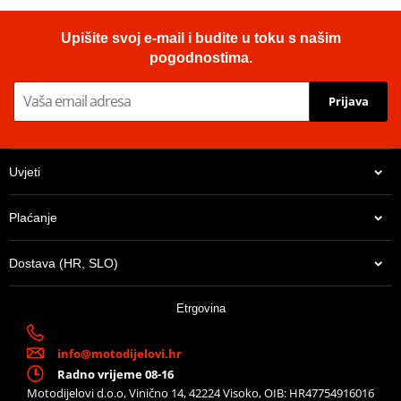
Upišite svoj e-mail i budite u toku s našim
pogodnostima.
Prijava
Uvjeti
Plaćanje
Dostava (HR, SLO)
Etrgovina
info@motodijelovi.hr
Radno vrijeme 08-16
Motodijelovi d.o.o, Vinično 14, 42224 Visoko, OIB: HR47754916016