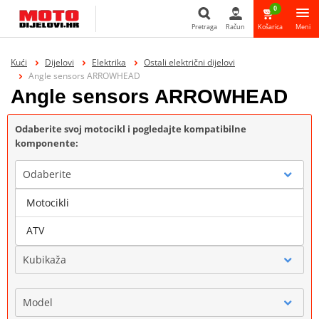
0
Pretraga
Račun
Košarica
Meni
Pretraga
Kući
Dijelovi
Elektrika
Ostali električni dijelovi
Angle sensors ARROWHEAD
Angle sensors ARROWHEAD
Odaberite svoj motocikl i pogledajte kompatibilne
komponente:
Odaberite
Motocikli
Marka
ATV
Kubikaža
Model