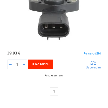
39,93 €
Po narudžbi
U košaricu
Usporedite
Angle sensor
1